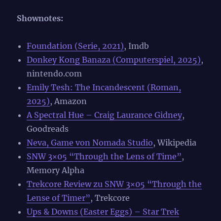
Shownotes:
Foundation (Serie, 2021)
, Imdb
Donkey Kong Banaza (Computerspiel, 2025)
,
nintendo.com
Emily Tesh: The Incandescent (Roman,
2025)
, Amazon
A Spectral Hue – Craig Laurance Gidney
,
Goodreads
Neva, Game von Nomada Studio
, Wikipedia
SNW 3×05 “Through the Lens of Time”
,
Memory Alpha
Trekcore Review zu SNW 3×05 “Through the
Lense of Timer”
, Trekcore
Ups & Downs (Easter Eggs) – Star Trek