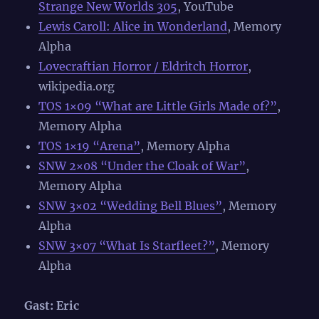
Strange New Worlds 305
, YouTube
Lewis Caroll: Alice in Wonderland
, Memory
Alpha
Lovecraftian Horror / Eldritch Horror
,
wikipedia.org
TOS 1×09 “What are Little Girls Made of?”
,
Memory Alpha
TOS 1×19 “Arena”
, Memory Alpha
SNW 2×08 “Under the Cloak of War”
,
Memory Alpha
SNW 3×02 “Wedding Bell Blues”
, Memory
Alpha
SNW 3×07 “What Is Starfleet?”
, Memory
Alpha
Gast: Eric