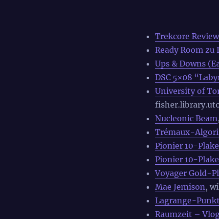
Trekcore Review
Ready Room zu 
Ups & Downs (Ea
DSC 5×08 “Laby
University of T
fisher.library.ut
Nucleonic Beam
Trémaux-Algor
Pionier 10-Plake
Pionier 10-Plake
Voyager Gold-Pl
Mae Jemison
, w
Lagrange-Punk
Raumzeit – Vlog