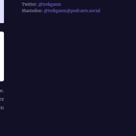
Twitter:
@trekgasm
Mastodon:
@trekgasm@podcasts.social
e.
er
en