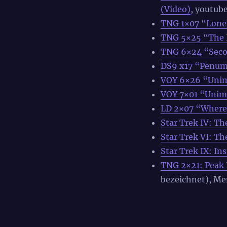
(Video)
, youtub
TNG 1×07 “Lone
TNG 5×25 “The 
TNG 6×24 “Seco
DS9 x17 “Penu
VOY 6×26 “Unim
VOY 7×01 “Unimat
LD 2×07 “Where 
Star Trek IV: T
Star Trek VI: T
Star Trek IX: In
TNG 2×21: Peak
bezeichnet), M