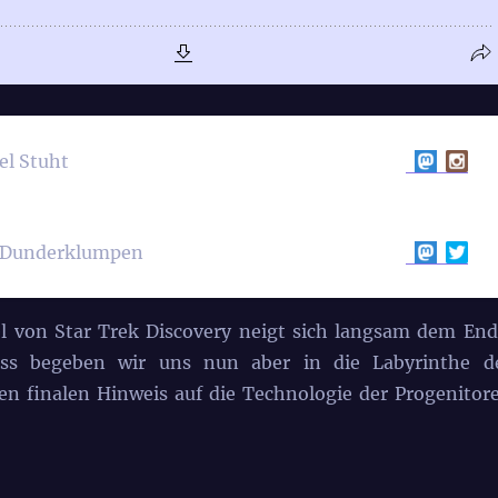
el Stuht
 Dunderklumpen
fel von Star Trek Discovery neigt sich langsam dem End
uss begeben wir uns nun aber in die Labyrinthe d
 finalen Hinweis auf die Technologie der Progenitor