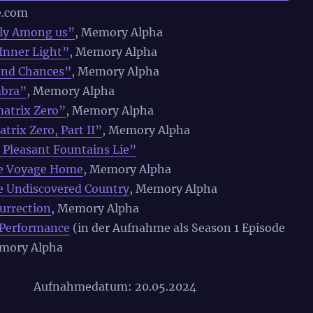
e.com
ly Among us”
, Memory Alpha
Inner Light”
, Memory Alpha
nd Chances”
, Memory Alpha
mbra”
, Memory Alpha
atrix Zero”
, Memory Alpha
rix Zero, Part II”
, Memory Alpha
Pleasant Fountains Lie”
he Voyage Home
, Memory Alpha
he Undiscovered Country
, Memory Alpha
surrection
, Memory Alpha
 Performance
(in der Aufnahme als Season 1 Episode
emory Alpha
Aufnahmedatum: 20.05.2024