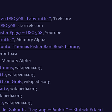
 zu DSC 508 “Labyrinths”
, Trekcore
DSC 508
, startrek.com
ster Eggs) – DSC 508
, Youtube
rinths”
, Memory Alpha
oronto: Thomas Fisher Rare Book Library
,
oronto.ca
, Memory Alpha
ithmus
, wikipedia.org
tte
, wikipedia.org
tte in Groß
, wikipedia.org
atte
, wikipedia.org
ikipedia.org
te
, wikipedia.org
 der Zukunft: “Lagrange-Punkte” – EInfach Erklärt